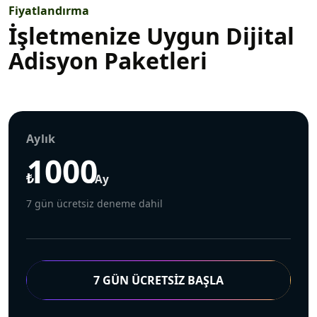
Fiyatlandırma
İşletmenize Uygun
Dijital
Adisyon Paketleri
Aylık
1000
₺
/ay
7 gün ücretsiz deneme dahil
7 GÜN ÜCRETSİZ BAŞLA